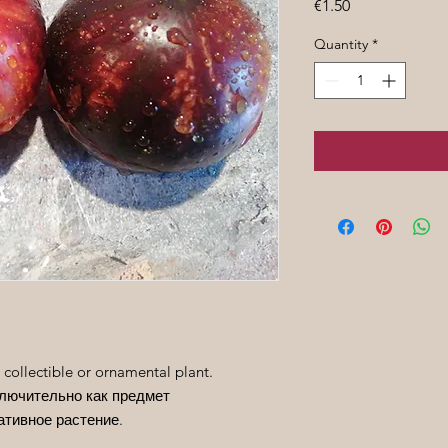
Price
€1.50
Quantity
*
 collectible or ornamental plant.
лючительно как предмет
ативное растение.