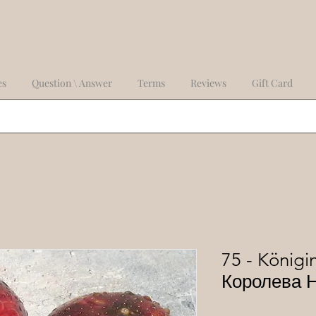
es
Question \ Answer
Terms
Reviews
Gift Card
75 - Königi
Королева 