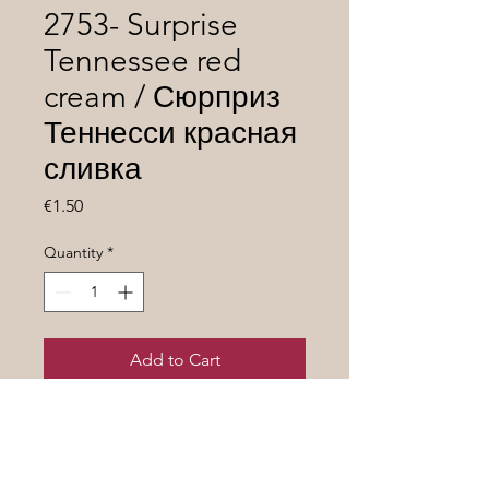
2753- Surprise
Tennessee red
cream / Сюрприз
Теннесси красная
сливка
Price
€1.50
Quantity
*
Add to Cart
Селекция Кулика А.И
(Украина)Индетерминантный 1,8
м.Вес плодов 25-30гр.малиново-