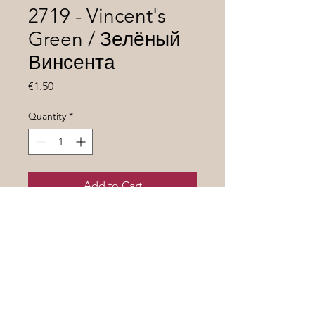
2719 - Vincent's
Green / Зелёный
Винсента
Price
€1.50
Quantity
*
Add to Cart
Высокорослый 1,8 м.,
среднеспелый сорт томата . Весь
усыпан плодами бело-зелёного
цвета с лёгким румянцем розового
цвета , весом 70- 150 гр. Нежного
вкуса , сладковатый .