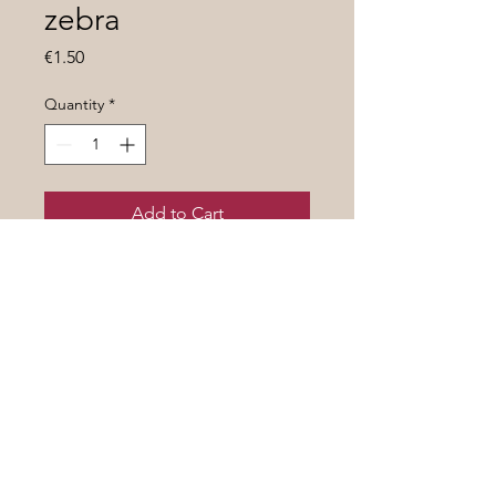
zebra
Price
€1.50
Quantity
*
Add to Cart
Высокорослый . Среднеспелый
сорт с зелёными в тёмно –
зелёную полоску плодами , весом
30-60 гр. Очень вкусные , как и
все зелёноплодные . Урожайный .