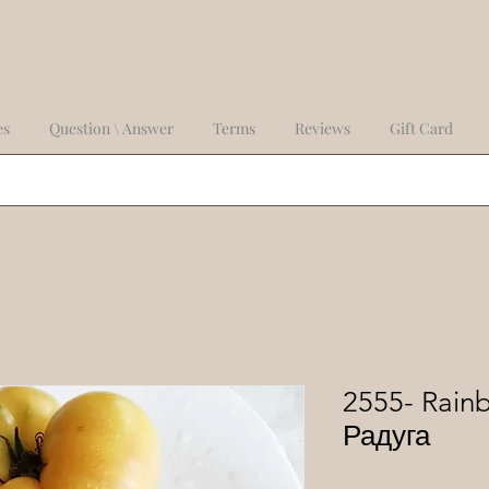
es
Question \ Answer
Terms
Reviews
Gift Card
2555- Rain
Радуга