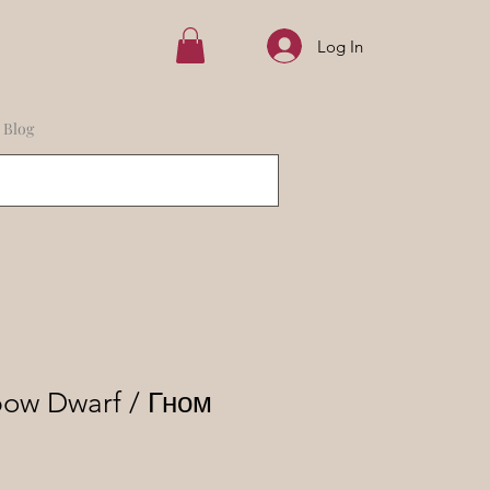
Log In
Blog
bow Dwarf / Гном