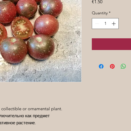
Price
€1.50
Quantity
*
 collectible or ornamental plant.
лючительно как предмет
ативное растение.