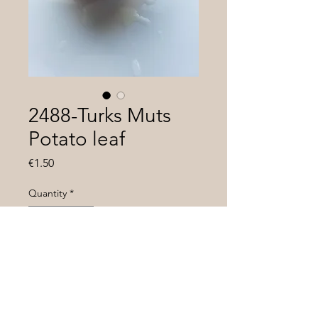
2488-Turks Muts
Potato leaf
Price
€1.50
Quantity
*
Add to Cart
Индетерминант , среднеспелый ,