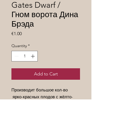
Gates Dwarf /
Гном ворота Дина
Брэда
Price
€1.00
Quantity
*
Add to Cart
Производит большое кол-во
ярко-красных плодов с жёлто-
оранжевыми полосками. Сочные,
с густой, сладкой мякотью. Сорт
ценится за прекрасный внешний
вид и вкус плодов, за высокую