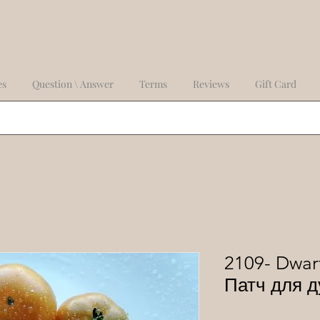
es
Question \ Answer
Terms
Reviews
Gift Card
2109- Dwarf
Патч для 