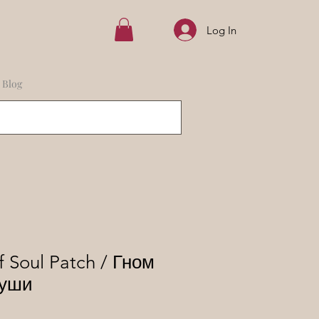
Log In
Blog
 Soul Patch / Гном
души