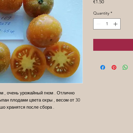
Price
€1.50
Quantity
*
м , очень урожайный гном . Отлично
сыпан плодами цвета охры , весом от 30
ошо хранятся после сбора .