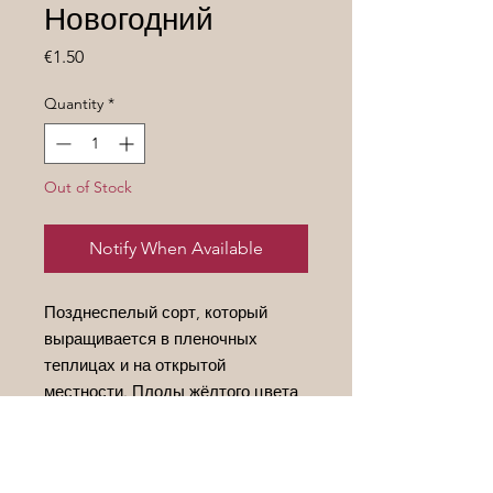
Новогодний
Price
€1.50
Quantity
*
Out of Stock
Notify When Available
Позднеспелый сорт, который
выращивается в пленочных
теплицах и на открытой
местности. Плоды жёлтого цвета,
с повышенным содержанием
витаминов. Масса одного томата в
среднем составляет от 50 до 100