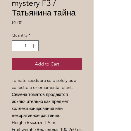
mystery F3 /
Татьянина тайна
Price
€2.00
Quantity
*
Add to Cart
Tomato seeds are sold solely as a
collectible or ornamental plant.
Семена томатов продаются
исключительно как предмет
коллекционирования или
декоративное растение.
Height/
Высота
- 1,9 m.
Fruit weight/
Вес
плода
- 100-260 gr.