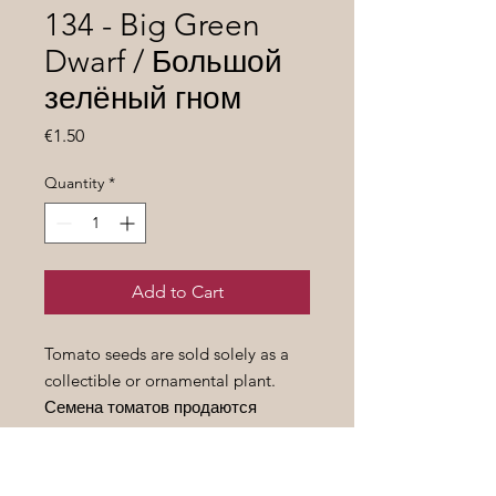
134 - Big Green
Dwarf / Большой
зелёный гном
Price
€1.50
Quantity
*
Add to Cart
Tomato seeds are sold solely as a
collectible or ornamental plant.
Семена томатов продаются
исключительно как предмет
коллекционирования или
декоративное растение.