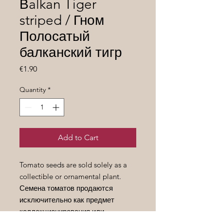
Вalkan Tiger
striped / Гном
Полосатый
балканский тигр
Price
€1.90
Quantity
*
Add to Cart
Tomato seeds are sold solely as a
collectible or ornamental plant.
Семена томатов продаются
исключительно как предмет
коллекционирования или