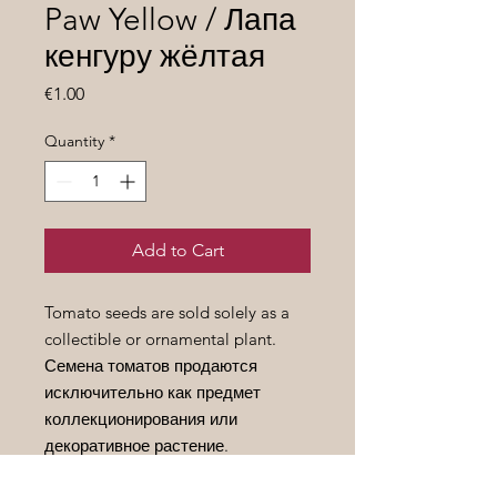
Paw Yellow / Лапа
кенгуру жёлтая
Price
€1.00
Quantity
*
Add to Cart
Tomato seeds are sold solely as a
collectible or ornamental plant.
Семена томатов продаются
исключительно как предмет
коллекционирования или
декоративное растение.
Height/
Высота
- 0,4-0,6 m.