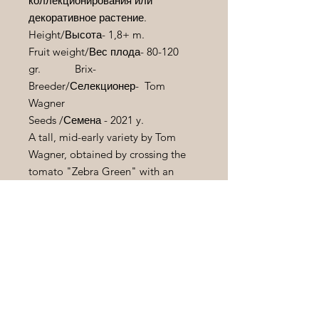
коллекционирования или
декоративное растение.
Height/
Высота
- 1,8+ m.
Fruit weight/
Вес
плода
- 80-120
gr. Brix
-
Breeder/Селекционер- Tom
Wagner
Seeds
/Семена - 2021
y
.
A tall, mid-early variety by Tom
Wagner, obtained by crossing the
tomato "Zebra Green" with an
unknown blue variety. The fruits are
some of the most beautiful among
blue-fruited tomatoes. The pulp is
tender, good taste. It has high
resistance to diseases.
Высокорослый, средне-ранний
сорт Тома Вагнера, полученный в
результате скрещивания томата