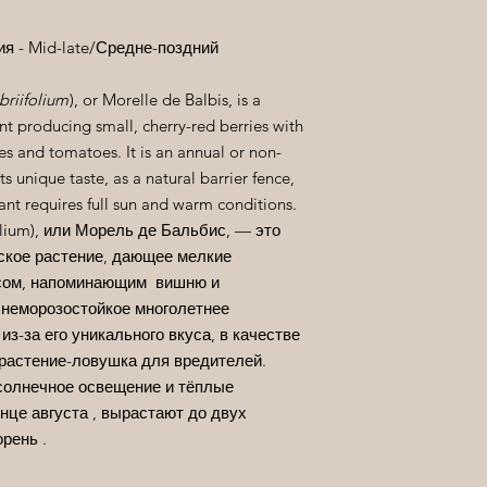
ия - Mid-late/Средне-поздний
riifolium
), or Morelle de Balbis, is a
t producing small, cherry-red berries with
ies and tomatoes. It is an annual or non-
s unique taste, as a natural barrier fence,
lant requires full sun and warm conditions.
olium), или Морель де Бальбис, — это
кое растение, дающее мелкие
усом, напоминающим вишню и
 неморозостойкое многолетнее
з-за его уникального вкуса, в качестве
 растение-ловушка для вредителей.
солнечное освещение и тёплые
нце августа , вырастают до двух
орень .