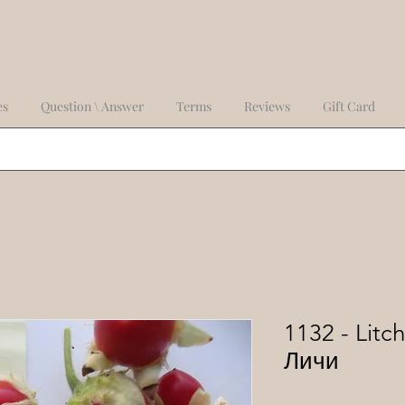
es
Question \ Answer
Terms
Reviews
Gift Card
1132 - Litc
Личи