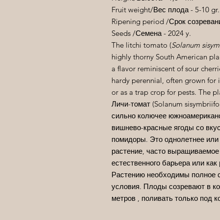
Fruit weight/
Вес
плода
- 5-10 gr.
Ripening period /
Срок
созреван
Seeds /
Семена
- 2024 y.
The litchi tomato (
Solanum sisymb
highly thorny South American plan
a flavor reminiscent of sour cherr
hardy perennial, often grown for it
or as a trap crop for pests. The p
Личи-томат (Solanum sisymbriif
сильно колючее южноамериканс
вишнево-красные ягоды со вк
помидоры. Это однолетнее или
растение, часто выращиваемое и
естественного барьера или как
Растению необходимы полное 
условия. Плоды созревают в ко
метров , поливать только под к