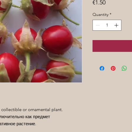
Price
€1.50
Quantity
*
 collectible or ornamental plant.
лючительно как предмет
ативное растение.