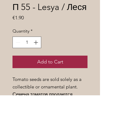
П 55 - Lesya / Леся
Price
€1.90
Quantity
*
Add to Cart
Tomato seeds are sold solely as a
collectible or ornamental plant.
Семена томатов продаются
исключительно как предмет
коллекционирования или
декоративное растение.
Height/
Высота
- 0,5-0,6 m.
Fruit weight/
Вес
плода
- 60-120 gr.
Ripening period /
Срок
созревания