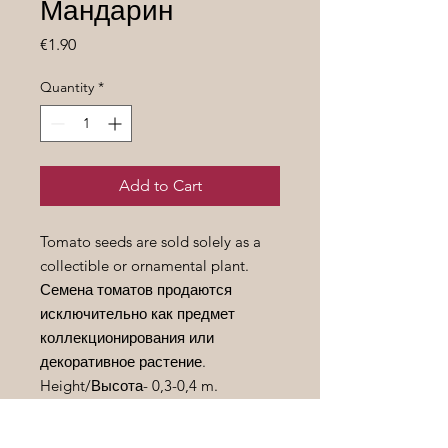
Мандарин
Price
€1.90
Quantity
*
Add to Cart
Tomato seeds are sold solely as a
collectible or ornamental plant.
Семена томатов продаются
исключительно как предмет
коллекционирования или
декоративное растение.
Height/
Высота
- 0,3-0,4 m.
Fruit weight/
Вес
плода
- 30-50 gr.
Ripening period /
Срок
созревания