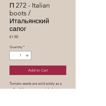
П 272 - Italian
boots /
Итальянский
сапог
Price
€1.90
Quantity
*
Add to Cart
Tomato seeds are sold solely as a
collectible or ornamental plant.
Семена томатов продаются
исключительно как предмет