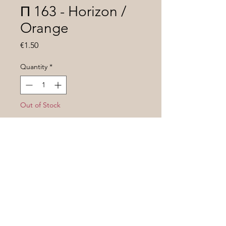
П 163 - Horizon /
Orange
Price
€1.50
Quantity
*
Out of Stock
Notify When Available
Высота куста 0,7 м. Красивые
крупные плоды весом 160-180 гр.
Все ровненькие , одинаковые .