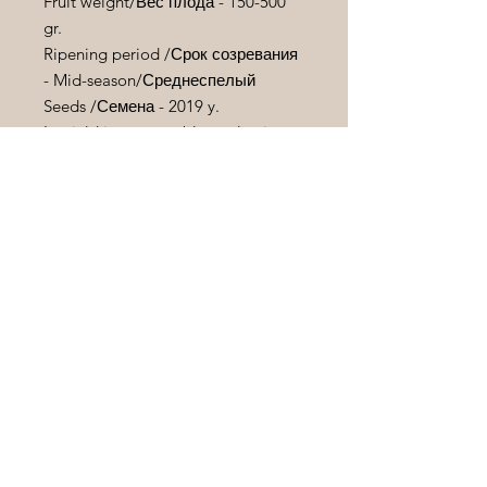
Fruit weight/
Вес
плода
- 150-500
gr.
Ripening period /
Срок
созревания
- Mid-season/
Среднеспелый
Seeds /
Семена
- 2019 y.
Its yield is comparable to classic
heart-shaped varieties, and its size
rivals theirs. Some fruits reach 600–
800 grams in weight. This variety is
suitable for both open ground and
greenhouses.
По урожайности не уступает
классическим сердцевидным
сортам , а в размерах может с
ними посоперничать . Некоторые
плоды достигают 600 – 800 гр.
веса .Сорт для открытого грунта и
теплиц .